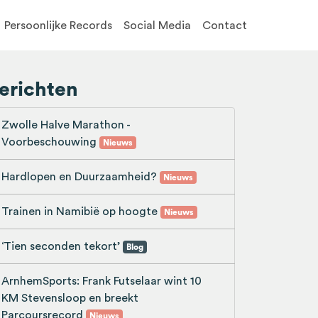
Persoonlijke Records
Social Media
Contact
erichten
Zwolle Halve Marathon -
Voorbeschouwing
Nieuws
Hardlopen en Duurzaamheid?
Nieuws
Trainen in Namibië op hoogte
Nieuws
‘Tien seconden tekort’
Blog
ArnhemSports: Frank Futselaar wint 10
KM Stevensloop en breekt
Parcoursrecord
Nieuws