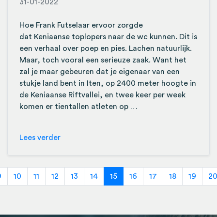
31-01-2022
Hoe Frank Futselaar ervoor zorgde
dat Keniaanse toplopers naar de wc kunnen. Dit is
een verhaal over poep en pies. Lachen natuurlijk.
Maar, toch vooral een serieuze zaak. Want het
zal je maar gebeuren dat je eigenaar van een
stukje land bent in Iten, op 2400 meter hoogte in
de Keniaanse Riftvallei, en twee keer per week
komen er tientallen atleten op …
Lees verder
9
10
11
12
13
14
15
16
17
18
19
2