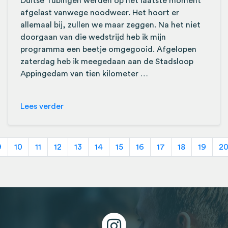
Duitse Tübingen werden op het laatste moment
afgelast vanwege noodweer. Het hoort er
allemaal bij, zullen we maar zeggen. Na het niet
doorgaan van die wedstrijd heb ik mijn
programma een beetje omgegooid. Afgelopen
zaterdag heb ik meegedaan aan de Stadsloop
Appingedam van tien kilometer …
Lees verder
9
10
11
12
13
14
15
16
17
18
19
2